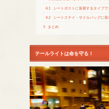
4.1
シートポストに装着するタイプでオススメ
4.2
シートステイ・サドルバッグに装着す
5
まとめ
テールライトは命を守る！