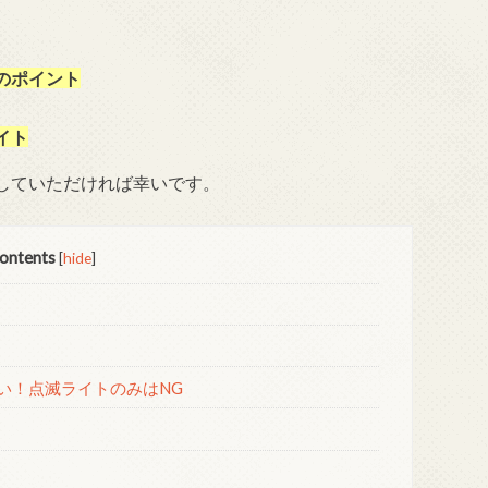
のポイント
イト
していただければ幸いです。
ontents
[
hide
]
い！点滅ライトのみはNG