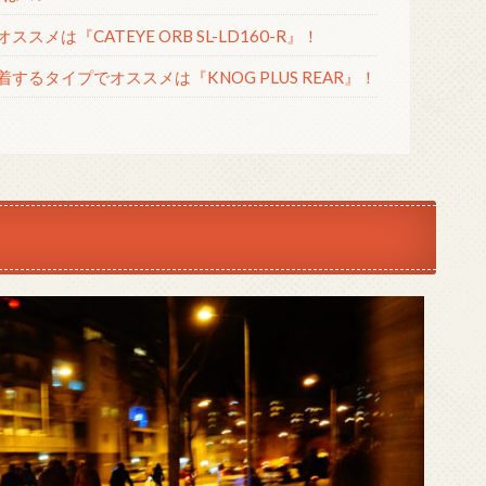
は『CATEYE ORB SL-LD160-R』！
るタイプでオススメは『KNOG PLUS REAR』！