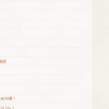
箇所
め10選！
トはコレ！